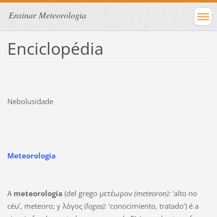
Ensinar Meteorologia
Enciclopédia
Nebolusidade
Meteorologia
A
meteorología
(del grego μετέωρον
(meteoron):
‘alto no
céu’, meteoro; y λόγος
(logos):
‘conocimiento, tratado’) é a