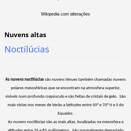
Wikipedia com alterações
Nuvens altas
Noctilúcias
As nuvens noctilúcias
são nuvens ténues também chamadas nuvens
polares mesosféricas que se encontram na atmosfera superior,
visíveis num profundo crepúsculo e são feitas de cristais de gelo. São
mais vistas nos meses de Verão a latitudes entre 50° e 70° N e S do
Equador.
As nuvens noctilúcias são as mais altas, localizadas na mesosfera a
altitudes entre 76 e 85 quilómetros . São normalmente demasiado