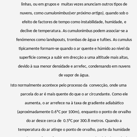
linhas, ou em grupos e muitas vezes anunciam outros tipos de
nuvens, como
cumulonimbus
(
ver próximo artigo),
quando sob o
efeito de factores de tempo como instabilidade, humidade, e
declive de temperatura. As cumulonimbus podem associar-se a
fenómenos como
landspouts
, trombas de água e tufões. As cumulus
tipicamente formam-se quando o ar quente e húmido ao nível da
superfície começa a subir em drecção a uma altitude mais altas,
devido à sua menor densidade e arrefec, condensando em nuvens
de vapor de água.
Isto normalmente acontece pelo processo da convecção, onde uma
parcela do ar é mais quente do que o ar circundante. Como ele
aumenta, o ar arrefece na à taxa de gradiente adiabático
(aproximadamente 0.6ºC por 100m), enquanto o ponto de orvalho
do ar desce cerca de 0.5°C por 300.8 metros. Quando a
temperatura do ar atinge o ponto de orvalho, parte da humidade