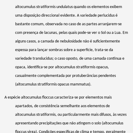
altocumulus
stratiformis
undulatus
quando os elementos exibem
uma disposição direccional evidente. A variedade
perlucidus
é
bastante comum, observada no caso de as partes arranjarem-se
com presença de lacunas, pelas quais pode-se ver o Sol ou a Lua. Em
alguns casos, a camada de nebulosidade não é suficientemente
espessa para lançar sombras sobre a superfície, trata-se da
variedade
translucidus
; o caso oposto, de uma camada contínua e
opaca, identifica-se por altocumulus
stratiformis
opacus
,
casualmente complementada por protuberâncias pendentes
(altocumulus
stratiformis
opacus
mammatus
).
A espécie altocumulus
floccus
caracteriza-se por elementos mais
apartados, de consistência semelhante aos elementos de
altocumulus
stratiformis
, ou particularmente mais difusos, às vezes
apresentando precipitações que não atingem o solo (altocumulus
floccus
virga). Condições específicas de clima e tempo, geralmente