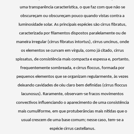
uma transparência característica, o que faz com que não se
obscureçam ou obscureçam pouco quando vistas contra a
luminosidade solar. As principais espécies são cirrus
fibratus
,
caracterizada por filamentos dispostos paralelamente ou de
maneira irregular (cirrus
fibratus
intortus
), cirrus
uncinus
, onde
os elementos se curvam em vírgula, como já citado, cirrus
spissatus
, de consistência mais compacta e espessa e, portanto,
frequentemente sombreada, e cirrus
floccus
, formada por
pequenos elementos que se organizam regularmente, às vezes
deixando cavidades de céu claro bem definidas (cirrus
floccus
lacunosus
). Raramente, observam-se fracos movimentos
convectivos influenciando o aparecimento de uma consistência
mais
cumuliforme
, em que protuberâncias mais nítidas que o
usual crescem de uma base comum; nesse caso, tem-se a
espécie cirrus
castellanus
.