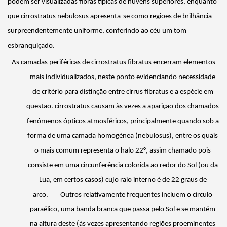
podem ser visualizadas fibras típicas de nuvens superiores, enquanto
que cirrostratus
nebulosus
apresenta-se como regiões de
brilhância
surpreendentemente uniforme, conferindo ao céu um tom
esbranquiçado.
As camadas periféricas de cirrostratus
fibratus
encerram elementos
mais individualizados, neste ponto evidenciando necessidade
de critério para distinção entre cirrus
fibratus
e a espécie em
questão. cirrostratus causam às vezes a aparição dos chamados
fenómenos ópticos atmosféricos, principalmente quando sob a
forma de uma camada homogénea (
nebulosus
), entre os quais
o mais comum representa o halo 22°, assim chamado pois
consiste em uma circunferência colorida ao redor do Sol (ou da
Lua, em certos casos) cujo raio interno é de 22 graus de
arco.
Outros relativamente frequentes incluem o círculo
paraélico, uma banda branca que passa pelo Sol e se mantém
na altura deste (às vezes apresentando regiões proeminentes