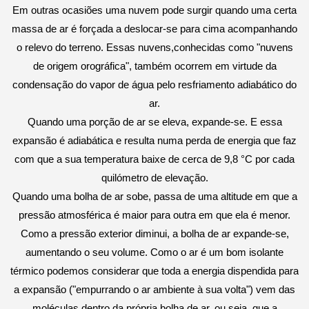
Em outras ocasiões uma nuvem pode surgir quando uma certa
massa de ar é forçada a deslocar-se para cima acompanhando
o relevo do terreno. Essas
nuvens,conhecidas
como "nuvens
de origem orográfica", também ocorrem em virtude da
condensação do vapor de água pelo resfriamento
adiabático
do
ar.
Quando uma porção de ar se eleva, expande-se. E essa
expansão é
adiabática
e resulta numa perda de energia que faz
com que a sua temperatura baixe de cerca de 9,8 °C por ca
da
quilómetro de elevação.
Quando uma bolha de ar sobe, passa de uma altitude em que a
pressão
atmosférica é maior para outra em que ela é menor.
Como a pressão exterior diminui, a bolha de ar expande-se,
aumentando o seu volume. Como o ar é um bom isolante
térmico podemos considerar que toda a energia dispendida para
a expansão ("empurrando o ar ambiente à sua volta") vem das
moléculas dentro da própria bolha de ar, ou seja, que a