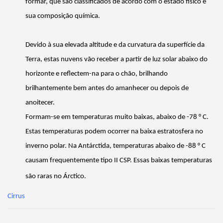
formar,
que são classificados de acordo com o estado físico e
sua composição química.
Devido
à sua elevada altitude e da curvatura da superfície da
Terra, estas nuvens vão receber a partir de luz solar abaixo do
horizonte e
reflectem-na
para o chão, brilhando
brilhantemente bem antes do amanhecer ou depois de
anoitecer.
Formam-se em temperaturas muito baixas, abaixo de -78 ° C.
Estas temperaturas podem ocorrer na baixa estratosfera no
inverno polar. Na
Antárctida,
temperaturas abaixo de -88 ° C
causam
frequentemente
tipo II CSP. Essas baixas temperaturas
são raras no
Árctico.
Cirrus