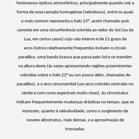
fenómenos ópticos atmosféricos, principalmente quando sob a
forma de uma camada homogénea (
nebulosus
), entre os quais
o mais comum representa o halo 22°, assim chamado pois
consiste em uma circunferência colorida ao redor do Sol (ou da
Lua, em certos casos) cujo raio interno é de 22 graus de
arco.
Outros relativamente frequentes incluem o círculo
paraélico, uma banda branca que passa pelo Sol e se mantém
na altura deste (às vezes apresentando regiões proeminentes
coloridas sobre o halo 22° ou um pouco além, chamadas de
paraélios), e o arco
circunzenital
(um arco colorido centrado no
zénite e com cores espectrais muito vivas). As cirrostratus
indicam frequentemente mudanças drásticas no tempo, que se
mostram, quanto à nebulosidade, como o surgimento de
nuvens altostratus, mais densas, e a aproximação de
trovoadas.