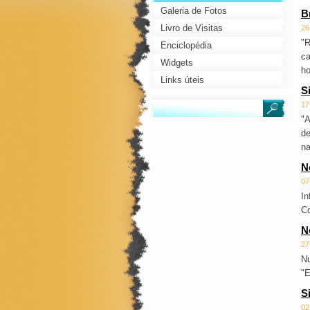
Galeria de Fotos
B
Livro de Visitas
26
"R
Enciclopédia
ca
Widgets
ho
Links úteis
S
17
"A
de
na
N
07
In
Co
N
27
Nu
"E
S
02