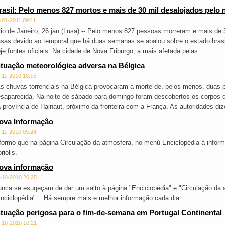
rasil: Pelo menos 827 mortos e mais de 30 mil desalojados pelo
-01-2011 09:11
io de Janeiro, 26 jan (Lusa) -- Pelo menos 827 pessoas morreram e mais de 
sas devido ao temporal que há duas semanas se abalou sobre o estado brasil
je fontes oficiais. Na cidade de Nova Friburgo, a mais afetada pelas...
ituação meteorológica adversa na Bélgica
-11-2010 18:15
s chuvas torrenciais na Bélgica provocaram a morte de, pelos menos, duas
saparecida. Na noite de sábado para domingo foram descobertos os corpos d
 província de Hainaut, próximo da fronteira com a França. As autoridades diz
ova Informação
-11-2010 09:24
formo que na página Circulação da atmosfera, no menú Enciclopédia à inform
riolis.
ova informação
-10-2010 20:25
nca se esuqeçam de dar um salto à página "Enciclopédia" e "Circulação da a
nciclopédia"... Há sempre mais e melhor informação cada dia.
ituação perigosa para o fim-de-semana em Portugal Continental
-10-2010 10:21