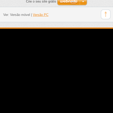
Crie o seu site grátis
Ver:
Versão móvel
|
Versão PC