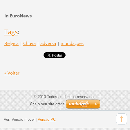
In EuroNews
Tags
:
Bélgica
|
Chuva
|
adversa
|
inundações
« Voltar
© 2010 Todos os direitos reservados.
Crie o seu site grátis
Ver:
Versão móvel
|
Versão PC